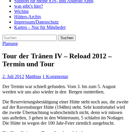
Support für meine iOS- und Android Apps
was gibt’s hier?
Wichtig
Hütten-Archiv
Impressum/Datenschutz
Karten – Nur für Mitglieder
Suchen
nach:
Planung
Tour der Tränen IV – Reload 2012 –
Termin und Tour
2. Juli 2012
Matthias
1 Kommentar
Der Termin war schnell gefunden. Vom 3. bis zum 5. August
werden wir uns also wieder in den Bergen rumtreiben.
Die Reservierungsbestätigung einer Hütte steht noch aus, die zweite
auf der Ravensburger Hütte (1948m) steht. Sehr komfortabel wird
die zweite Übernachtung wahrscheinlich nicht, denn wir müssen
uns aufteilen, 3 gehen in den Winterraum, 5 schlafen im Notlager.
Die Hütte ist wegen der 100 Jahr-Feier ziemlich ausgebucht.