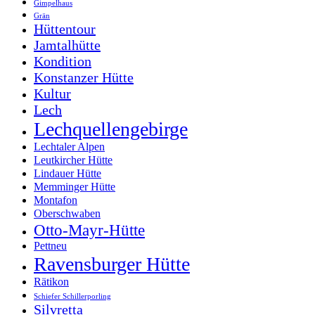
Gimpelhaus
Grän
Hüttentour
Jamtalhütte
Kondition
Konstanzer Hütte
Kultur
Lech
Lechquellengebirge
Lechtaler Alpen
Leutkircher Hütte
Lindauer Hütte
Memminger Hütte
Montafon
Oberschwaben
Otto-Mayr-Hütte
Pettneu
Ravensburger Hütte
Rätikon
Schiefer Schillerporling
Silvretta