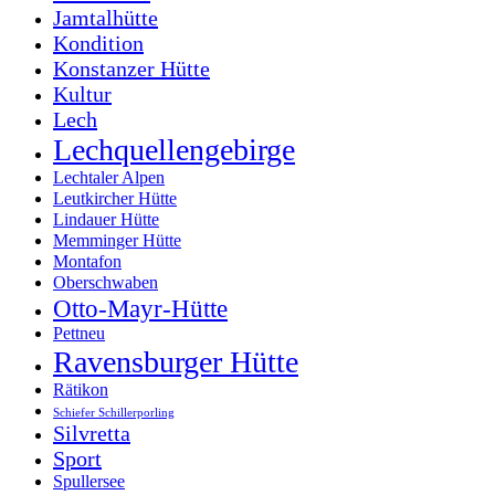
Jamtalhütte
Kondition
Konstanzer Hütte
Kultur
Lech
Lechquellengebirge
Lechtaler Alpen
Leutkircher Hütte
Lindauer Hütte
Memminger Hütte
Montafon
Oberschwaben
Otto-Mayr-Hütte
Pettneu
Ravensburger Hütte
Rätikon
Schiefer Schillerporling
Silvretta
Sport
Spullersee