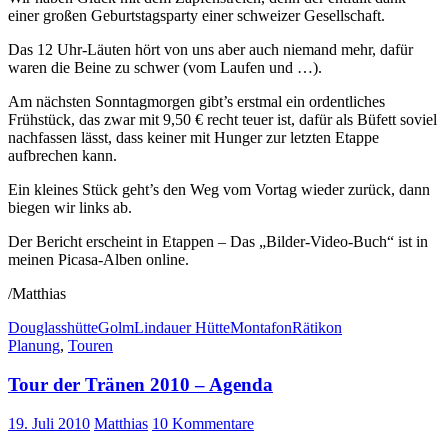
einer großen Geburtstagsparty einer schweizer Gesellschaft.
Das 12 Uhr-Läuten hört von uns aber auch niemand mehr, dafür
waren die Beine zu schwer (vom Laufen und …).
Am nächsten Sonntagmorgen gibt’s erstmal ein ordentliches
Frühstück, das zwar mit 9,50 € recht teuer ist, dafür als Büfett soviel
nachfassen lässt, dass keiner mit Hunger zur letzten Etappe
aufbrechen kann.
Ein kleines Stück geht’s den Weg vom Vortag wieder zurück, dann
biegen wir links ab.
Der Bericht erscheint in Etappen – Das „Bilder-Video-Buch“ ist in
meinen Picasa-Alben online.
/Matthias
Douglasshütte
Golm
Lindauer Hütte
Montafon
Rätikon
Planung
,
Touren
Tour der Tränen 2010 – Agenda
19. Juli 2010
Matthias
10 Kommentare