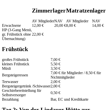
Zimmerlager
Matratzenlager
AV Mitglieder
NAV
AV Mitglieder
NAV
Erwachsene
12,00 €
20,00 €
8,00 €
14,00 €
HP (3-Gang Menü,
gr. Frühstück ohne
22,00 €
Übernachtung)
Frühstück
großes Frühstück
7,00 €
kleines Frühstück
5,50 €
Müsli
3,50 €
7,00 € für Mitglieder / 8,50 € für
Bergsteigeressen
Nichtmitglieder
Teewasser
2,00 €
Bergsteigergetränk /Schiwasser
2,00 €
Geschirrbereitstellung für
0,50 €
Selbstversorger
Bezahlung
Bar, EC und Kreditkarte
Tag 2: Von der Lindauer Hütte zur