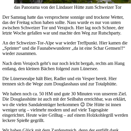
das Panorama von der Lindauer Hütte zum Schweizer Tor
Der Samstag hatte das versprochene sonnige und trockene Wetter,
das der Freitag schon haben sollte. Nass wurde es nur von unten
zwischen Schweizer Tor und Verajoch. Hier lag noch Schnee, der
letzte Woche gefallen war und machte den Weg zur Rutschparty.
An der Schweizer-Tor-Alpe war wieder Treffpunkt. Hier kamen die
„Sprinter“ und die Faunabewunderer „da ist eine Schar Gemsen!!“
wieder zusammen.
Nach dem Verajoch geht’s nur noch leicht bergab, rechts am Hang
entlang, den kleinen Bächen folgend zum Lünersee.
Die Lünerseealpe hält Bier, Radler und ein Vesper bereit. Hier
trennen sich die Wege zum Douglasshaus und zur Totalphütte.
Wir haben noch ca. 50 HM und gute 30 Minuten von unserem Ziel.
Die Douglasshütte ist auch mit der Seilbahn erreichbar, was erklärt,
wo die vielen Sandalenträger herkommen 😉 Die Hütte ist innen
weniger urig – vielmehr modern und auf viele Tagesgäste
eingerichtet. Heute wäre Grilltag – auf einem Holzkohlegrill werden
leckere Spieße gegrillt.
Wir haben Glück mit dem Zapfenstreich, denn der entfällt dank