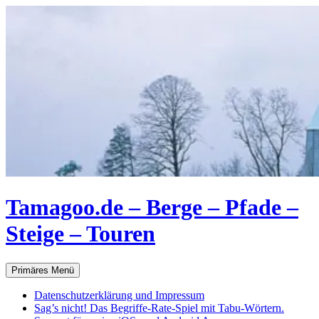
Zum
Inhalt
springen
Tamagoo.de – Berge – Pfade –
Steige – Touren
Suchen
Primäres Menü
Datenschutzerklärung und Impressum
Sag’s nicht! Das Begriffe-Rate-Spiel mit Tabu-Wörtern.