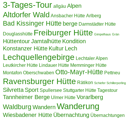
3-Tages-Tour
Alpen
allgäu
Altdorfer Wald
Ansbacher Hütte
Arlberg
Bad Kissinger Hütte
berge
Darmstädter Hütte
Freiburger Hütte
Douglasshütte
Gimpelhaus
Grän
Hüttentour
Jamtalhütte
Kondition
Konstanzer Hütte
Kultur
Lech
Lechquellengebirge
Lechtaler Alpen
Leutkircher Hütte
Lindauer Hütte
Memminger Hütte
Otto-Mayr-Hütte
Montafon
Oberschwaben
Pettneu
Ravensburger Hütte
Rätikon
Schiefer Schillerporling
Silvretta
Sport
Spullersee
Stuttgarter Hütte
Tagestour
Tannheimer Berge
Vorarlberg
Ulmer Hütte
Wanderung
Waldburg
Wandern
Wiesbadener Hütte
Übernachtung
Übernachtungen