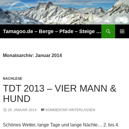
Zum
Inhalt
springen
Suchen
Tamagoo.de – Berge – Pfade – Steige – Touren
PRIMÄR
MENÜ
Monatsarchiv: Januar 2014
NACHLESE
TDT 2013 – VIER MANN &
HUND
26. JANUAR 2014
KOMMENTAR HINTERLASSEN
Schönes Wetter, lange Tage und lange Nächte… 2. bis 4.