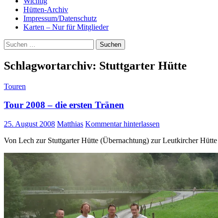
Wichtig
Hütten-Archiv
Impressum/Datenschutz
Karten – Nur für Mitglieder
Suchen
nach:
Schlagwortarchiv: Stuttgarter Hütte
Touren
Tour 2008 – die ersten Tränen
25. August 2008
Matthias
Kommentar hinterlassen
Von Lech zur Stuttgarter Hütte (Übernachtung) zur Leutkircher Hütt