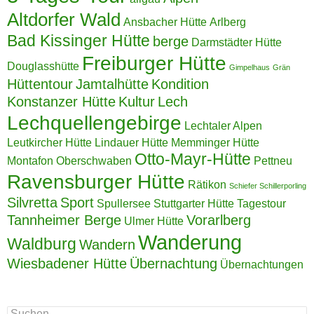
Altdorfer Wald
Ansbacher Hütte
Arlberg
Bad Kissinger Hütte
berge
Darmstädter Hütte
Freiburger Hütte
Douglasshütte
Gimpelhaus
Grän
Hüttentour
Jamtalhütte
Kondition
Konstanzer Hütte
Kultur
Lech
Lechquellengebirge
Lechtaler Alpen
Leutkircher Hütte
Lindauer Hütte
Memminger Hütte
Otto-Mayr-Hütte
Montafon
Oberschwaben
Pettneu
Ravensburger Hütte
Rätikon
Schiefer Schillerporling
Silvretta
Sport
Spullersee
Stuttgarter Hütte
Tagestour
Tannheimer Berge
Vorarlberg
Ulmer Hütte
Wanderung
Waldburg
Wandern
Wiesbadener Hütte
Übernachtung
Übernachtungen
Suchen