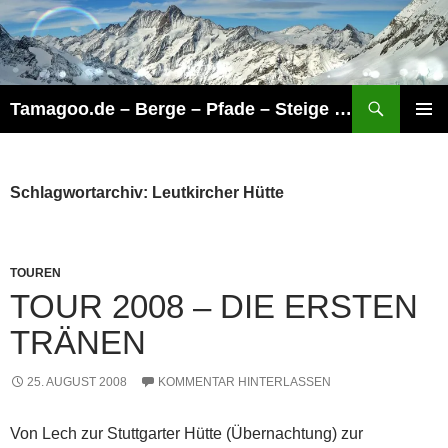
Zum
Inhalt
springen
Suchen
Tamagoo.de – Berge – Pfade – Steige – Touren
PRIMÄR
MENÜ
Schlagwortarchiv: Leutkircher Hütte
TOUREN
TOUR 2008 – DIE ERSTEN
TRÄNEN
25. AUGUST 2008
KOMMENTAR HINTERLASSEN
Von Lech zur Stuttgarter Hütte (Übernachtung) zur