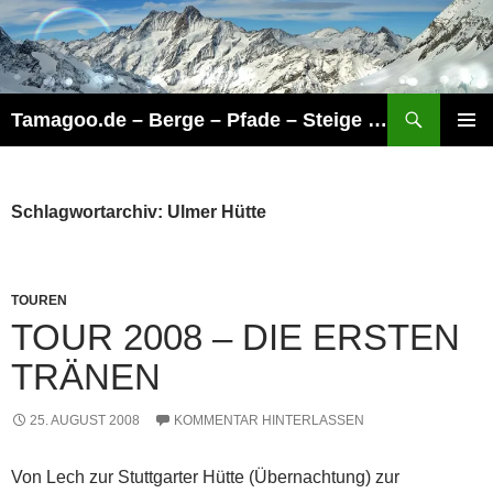
Zum
Inhalt
springen
Suchen
Tamagoo.de – Berge – Pfade – Steige – Touren
PRIMÄR
MENÜ
Schlagwortarchiv: Ulmer Hütte
TOUREN
TOUR 2008 – DIE ERSTEN
TRÄNEN
25. AUGUST 2008
KOMMENTAR HINTERLASSEN
Von Lech zur Stuttgarter Hütte (Übernachtung) zur