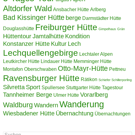
Altdorfer Wald
Ansbacher Hütte
Arlberg
Bad Kissinger Hütte
berge
Darmstädter Hütte
Freiburger Hütte
Douglasshütte
Gimpelhaus
Grän
Hüttentour
Jamtalhütte
Kondition
Konstanzer Hütte
Kultur
Lech
Lechquellengebirge
Lechtaler Alpen
Leutkircher Hütte
Lindauer Hütte
Memminger Hütte
Otto-Mayr-Hütte
Montafon
Oberschwaben
Pettneu
Ravensburger Hütte
Rätikon
Schiefer Schillerporling
Silvretta
Sport
Spullersee
Stuttgarter Hütte
Tagestour
Tannheimer Berge
Vorarlberg
Ulmer Hütte
Wanderung
Waldburg
Wandern
Wiesbadener Hütte
Übernachtung
Übernachtungen
Suchen