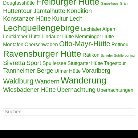
Freiburger Hütte
Douglasshütte
Gimpelhaus
Grän
Hüttentour
Jamtalhütte
Kondition
Konstanzer Hütte
Kultur
Lech
Lechquellengebirge
Lechtaler Alpen
Leutkircher Hütte
Lindauer Hütte
Memminger Hütte
Otto-Mayr-Hütte
Montafon
Oberschwaben
Pettneu
Ravensburger Hütte
Rätikon
Schiefer Schillerporling
Silvretta
Sport
Spullersee
Stuttgarter Hütte
Tagestour
Tannheimer Berge
Vorarlberg
Ulmer Hütte
Wanderung
Waldburg
Wandern
Wiesbadener Hütte
Übernachtung
Übernachtungen
Suchen
nach: