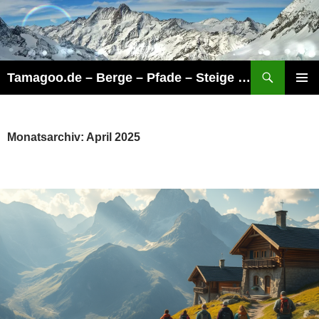
Zum
Inhalt
springen
Suchen
Tamagoo.de – Berge – Pfade – Steige – Touren
PRIMÄR
MENÜ
Monatsarchiv: April 2025