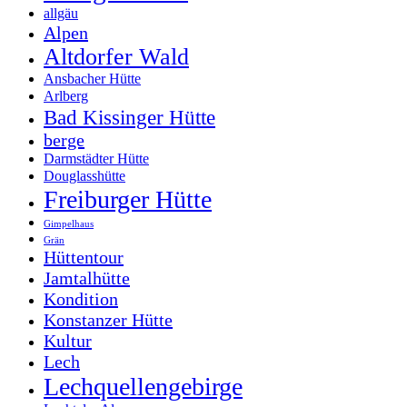
allgäu
Alpen
Altdorfer Wald
Ansbacher Hütte
Arlberg
Bad Kissinger Hütte
berge
Darmstädter Hütte
Douglasshütte
Freiburger Hütte
Gimpelhaus
Grän
Hüttentour
Jamtalhütte
Kondition
Konstanzer Hütte
Kultur
Lech
Lechquellengebirge