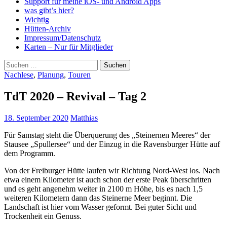
Support für meine iOS- und Android Apps
was gibt’s hier?
Wichtig
Hütten-Archiv
Impressum/Datenschutz
Karten – Nur für Mitglieder
Suchen
nach:
Nachlese
,
Planung
,
Touren
TdT 2020 – Revival – Tag 2
18. September 2020
Matthias
Für Samstag steht die Überquerung des „Steinernen Meeres“ der
Stausee „Spullersee“ und der Einzug in die Ravensburger Hütte auf
dem Programm.
Von der Freiburger Hütte laufen wir Richtung Nord-West los. Nach
etwa einem Kilometer ist auch schon der erste Peak überschritten
und es geht angenehm weiter in 2100 m Höhe, bis es nach 1,5
weiteren Kilometern dann das Steinerne Meer beginnt. Die
Landschaft ist hier vom Wasser geformt. Bei guter Sicht und
Trockenheit ein Genuss.