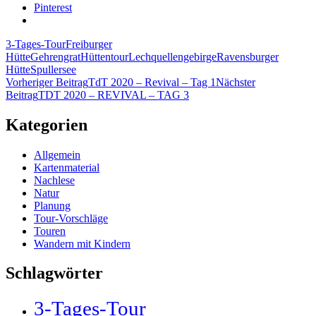
Pinterest
3-Tages-Tour
Freiburger
Hütte
Gehrengrat
Hüttentour
Lechquellengebirge
Ravensburger
Hütte
Spullersee
Beitragsnavigation
Vorheriger Beitrag
TdT 2020 – Revival – Tag 1
Nächster
Beitrag
TDT 2020 – REVIVAL – TAG 3
Kategorien
Allgemein
Kartenmaterial
Nachlese
Natur
Planung
Tour-Vorschläge
Touren
Wandern mit Kindern
Schlagwörter
3-Tages-Tour