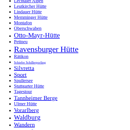
Lechtaler Alpen
Leutkircher Hütte
Lindauer Hütte
Memminger Hütte
Montafon
Oberschwaben
Otto-Mayr-Hütte
Pettneu
Ravensburger Hütte
Rätikon
Schiefer Schillerporling
Silvretta
Sport
Spullersee
Stuttgarter Hütte
Tagestour
Tannheimer Berge
Ulmer Hütte
Vorarlberg
Waldburg
Wandern