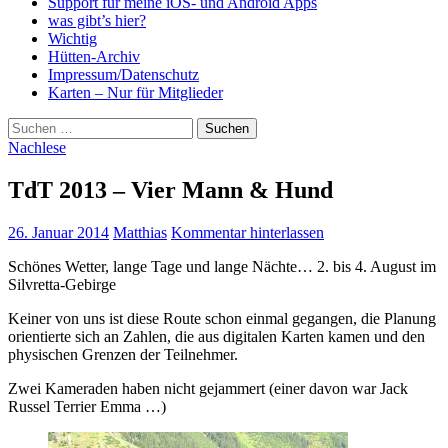
Support für meine iOS- und Android Apps
was gibt’s hier?
Wichtig
Hütten-Archiv
Impressum/Datenschutz
Karten – Nur für Mitglieder
Suchen
nach:
Nachlese
TdT 2013 – Vier Mann & Hund
26. Januar 2014
Matthias
Kommentar hinterlassen
Schönes Wetter, lange Tage und lange Nächte… 2. bis 4. August im
Silvretta-Gebirge
Keiner von uns ist diese Route schon einmal gegangen, die Planung
orientierte sich an Zahlen, die aus digitalen Karten kamen und den
physischen Grenzen der Teilnehmer.
Zwei Kameraden haben nicht gejammert (einer davon war Jack
Russel Terrier Emma …)