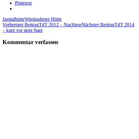
Pinterest
Jamtalhütte
Wiesbadener Hütte
Beitragsnavigation
Vorheriger Beitrag
TdT 2012 – Nachlese
Nächster Beitrag
TdT 2014
– kurz vor dem Start
Kommentar verfassen