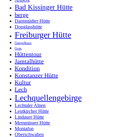
Bad Kissinger Hütte
berge
Darmstädter Hütte
Douglasshütte
Freiburger Hütte
Gimpelhaus
Grän
Hüttentour
Jamtalhütte
Kondition
Konstanzer Hütte
Kultur
Lech
Lechquellengebirge
Lechtaler Alpen
Leutkircher Hütte
Lindauer Hütte
Memminger Hütte
Montafon
Oberschwaben