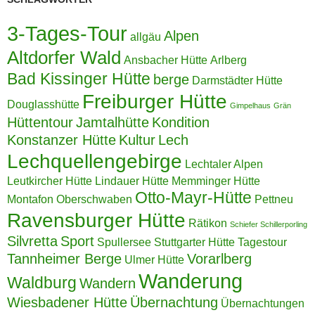
3-Tages-Tour
Alpen
allgäu
Altdorfer Wald
Ansbacher Hütte
Arlberg
Bad Kissinger Hütte
berge
Darmstädter Hütte
Freiburger Hütte
Douglasshütte
Gimpelhaus
Grän
Hüttentour
Jamtalhütte
Kondition
Konstanzer Hütte
Kultur
Lech
Lechquellengebirge
Lechtaler Alpen
Leutkircher Hütte
Lindauer Hütte
Memminger Hütte
Otto-Mayr-Hütte
Montafon
Oberschwaben
Pettneu
Ravensburger Hütte
Rätikon
Schiefer Schillerporling
Silvretta
Sport
Spullersee
Stuttgarter Hütte
Tagestour
Tannheimer Berge
Vorarlberg
Ulmer Hütte
Wanderung
Waldburg
Wandern
Wiesbadener Hütte
Übernachtung
Übernachtungen