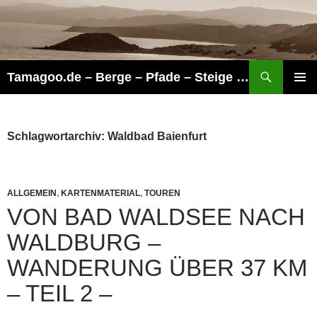
Zum
Inhalt
springen
Suchen
Tamagoo.de – Berge – Pfade – Steige – Touren
PRIMÄR
MENÜ
Schlagwortarchiv: Waldbad Baienfurt
ALLGEMEIN
,
KARTENMATERIAL
,
TOUREN
VON BAD WALDSEE NACH
WALDBURG –
WANDERUNG ÜBER 37 KM
– TEIL 2 –