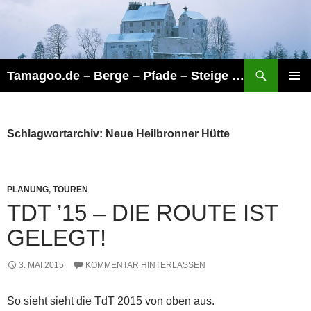
Zum
Inhalt
springen
Suchen
Tamagoo.de – Berge – Pfade – Steige – Touren
PRIMÄR
MENÜ
Schlagwortarchiv: Neue Heilbronner Hütte
PLANUNG
,
TOUREN
TDT ’15 – DIE ROUTE IST
GELEGT!
3. MAI 2015
KOMMENTAR HINTERLASSEN
So sieht sieht die TdT 2015 von oben aus.