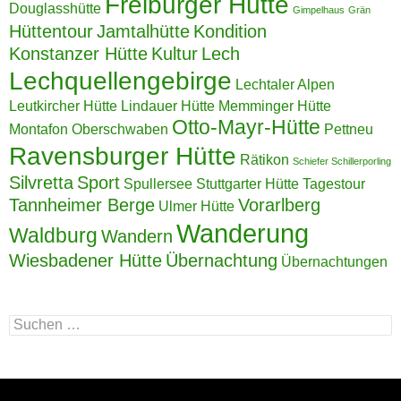
Freiburger Hütte
Douglasshütte
Gimpelhaus
Grän
Hüttentour
Jamtalhütte
Kondition
Konstanzer Hütte
Kultur
Lech
Lechquellengebirge
Lechtaler Alpen
Leutkircher Hütte
Lindauer Hütte
Memminger Hütte
Otto-Mayr-Hütte
Montafon
Oberschwaben
Pettneu
Ravensburger Hütte
Rätikon
Schiefer Schillerporling
Silvretta
Sport
Spullersee
Stuttgarter Hütte
Tagestour
Tannheimer Berge
Vorarlberg
Ulmer Hütte
Wanderung
Waldburg
Wandern
Wiesbadener Hütte
Übernachtung
Übernachtungen
Suchen
nach: