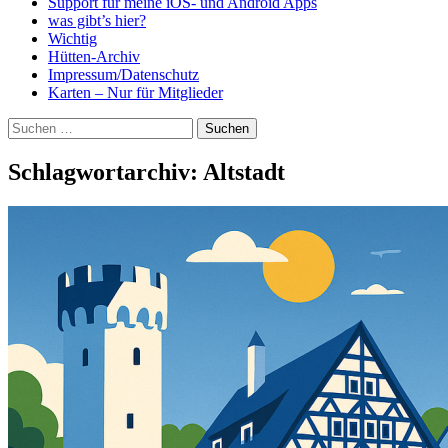
Support für meine iOS- und Android Apps
was gibt’s hier?
Wichtig
Hütten-Archiv
Impressum/Datenschutz
Karten – Nur für Mitglieder
Suchen
nach:
Schlagwortarchiv: Altstadt