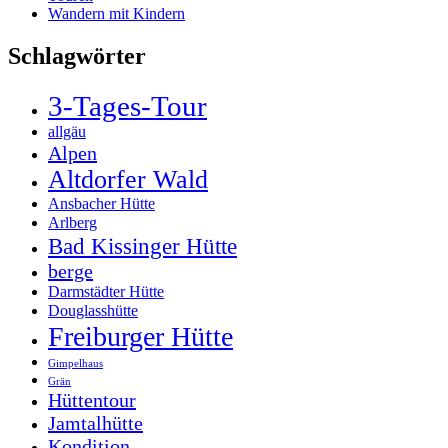
Wandern mit Kindern
Schlagwörter
3-Tages-Tour
allgäu
Alpen
Altdorfer Wald
Ansbacher Hütte
Arlberg
Bad Kissinger Hütte
berge
Darmstädter Hütte
Douglasshütte
Freiburger Hütte
Gimpelhaus
Grän
Hüttentour
Jamtalhütte
Kondition