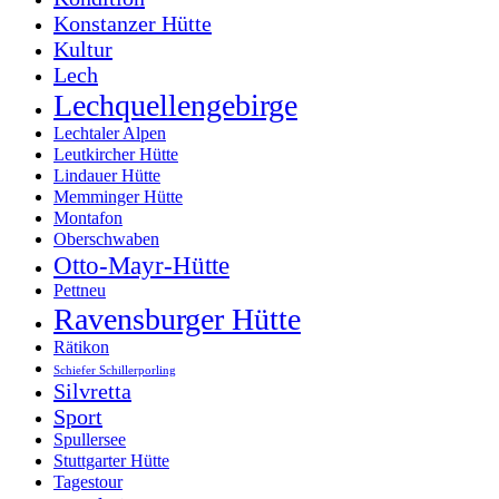
Konstanzer Hütte
Kultur
Lech
Lechquellengebirge
Lechtaler Alpen
Leutkircher Hütte
Lindauer Hütte
Memminger Hütte
Montafon
Oberschwaben
Otto-Mayr-Hütte
Pettneu
Ravensburger Hütte
Rätikon
Schiefer Schillerporling
Silvretta
Sport
Spullersee
Stuttgarter Hütte
Tagestour