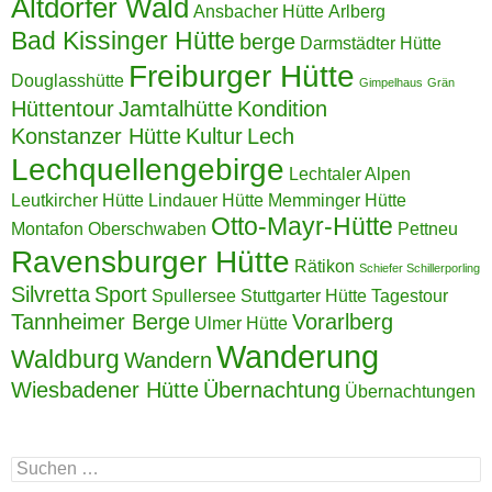
Altdorfer Wald
Ansbacher Hütte
Arlberg
Bad Kissinger Hütte
berge
Darmstädter Hütte
Freiburger Hütte
Douglasshütte
Gimpelhaus
Grän
Hüttentour
Jamtalhütte
Kondition
Konstanzer Hütte
Kultur
Lech
Lechquellengebirge
Lechtaler Alpen
Leutkircher Hütte
Lindauer Hütte
Memminger Hütte
Otto-Mayr-Hütte
Montafon
Oberschwaben
Pettneu
Ravensburger Hütte
Rätikon
Schiefer Schillerporling
Silvretta
Sport
Spullersee
Stuttgarter Hütte
Tagestour
Tannheimer Berge
Vorarlberg
Ulmer Hütte
Wanderung
Waldburg
Wandern
Wiesbadener Hütte
Übernachtung
Übernachtungen
Suchen
nach: