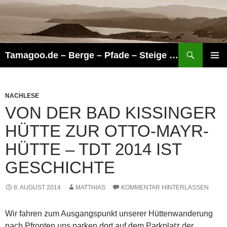
Zum
Inhalt
springen
Suchen
Tamagoo.de – Berge – Pfade – Steige – Touren
PRIMÄR
MENÜ
NACHLESE
VON DER BAD KISSINGER
HÜTTE ZUR OTTO-MAYR-
HÜTTE – TDT 2014 IST
GESCHICHTE
8. AUGUST 2014
MATTHIAS
KOMMENTAR HINTERLASSEN
Wir fahren zum Ausgangspunkt unserer Hüttenwanderung
nach Pfronten uns parken dort auf dem Parkplatz der