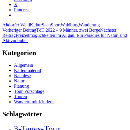
X
Pinterest
Altdorfer Wald
Kultur
Seen
Sport
Waldburg
Wanderung
Beitragsnavigation
Vorheriger Beitrag
TdT 2022 – 9 Männer, zwei Berge
Nächster
Beitrag
Freizeitmöglichkeiten im Allgäu: Ein Paradies für Natur- und
Aktivurlauber
Kategorien
Allgemein
Kartenmaterial
Nachlese
Natur
Planung
Tour-Vorschläge
Touren
Wandern mit Kindern
Schlagwörter
3-Tages-Tour