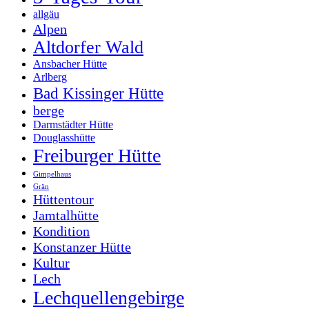
allgäu
Alpen
Altdorfer Wald
Ansbacher Hütte
Arlberg
Bad Kissinger Hütte
berge
Darmstädter Hütte
Douglasshütte
Freiburger Hütte
Gimpelhaus
Grän
Hüttentour
Jamtalhütte
Kondition
Konstanzer Hütte
Kultur
Lech
Lechquellengebirge