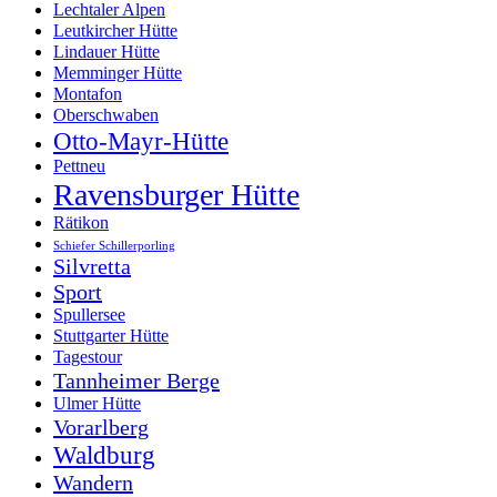
Lechtaler Alpen
Leutkircher Hütte
Lindauer Hütte
Memminger Hütte
Montafon
Oberschwaben
Otto-Mayr-Hütte
Pettneu
Ravensburger Hütte
Rätikon
Schiefer Schillerporling
Silvretta
Sport
Spullersee
Stuttgarter Hütte
Tagestour
Tannheimer Berge
Ulmer Hütte
Vorarlberg
Waldburg
Wandern